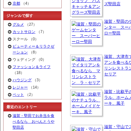
京都
（4）
ズ堅田店
ジャンルで探す
滋賀・堅田の
グルメ
（27）
ンター スー
カットサロン
（7）
ロー堅田
スクール （0）
ビューティー＆リラクゼ
ーション
（8）
滋賀、大津市
ウェディング （0）
アンを食べる
ファッション＆ライフ
リンレストラ
（18）
セリア
ハウジング
（3）
レジャー
（14）
滋賀・比叡平
ペット
（2）
ラル、ホーム
ーキ、風子
最近のエントリー
滋賀・堅田でお弁当を食
べるなら おべんとうや
滋賀・守山で
堅田店