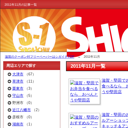
2011年11月の記事一覧
滋賀のクーポン付フリーペーパーはシガイチTOP
→ 2011年11月
2011年11月一覧
周辺エリアで探す
大津市
（67）
滋賀・堅田で
草津市
（11）
食べるなら 
栗東市
（3）
うや堅田店
守山市
（5）
野洲市 （0）
近江八幡市
（2）
滋賀・堅田の
彦根市 （0）
ルアーショッ
湖南市
（1）
キャッチ＆ア