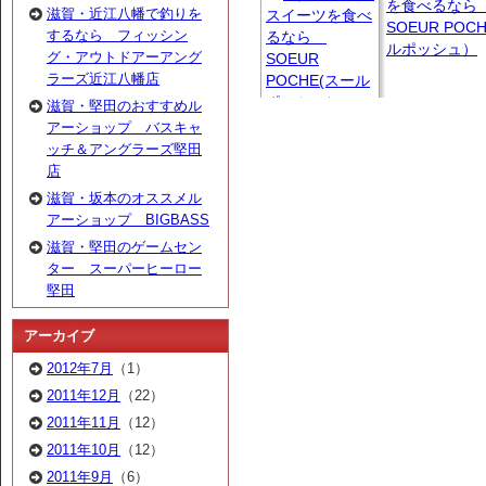
を食べるな
滋賀・近江八幡で釣りを
SOEUR POC
するなら フィッシン
ルポッシュ）
グ・アウトドアーアング
ラーズ近江八幡店
滋賀・堅田のおすすめル
アーショップ バスキャ
ッチ＆アングラーズ堅田
店
滋賀・坂本のオススメル
アーショップ BIGBASS
滋賀・堅田のゲームセン
ター スーパーヒーロー
堅田
アーカイブ
2012年7月
（1）
2011年12月
（22）
2011年11月
（12）
2011年10月
（12）
2011年9月
（6）